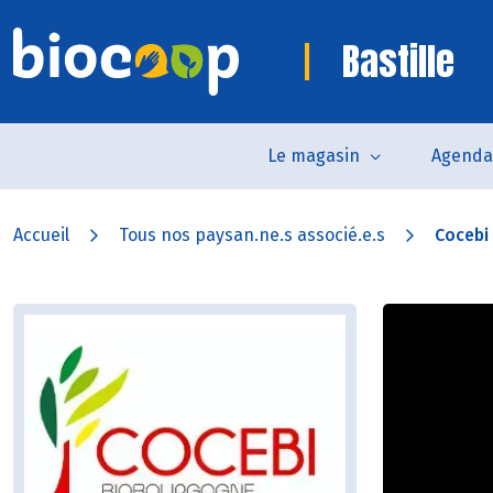
Bastille
Le magasin
Agenda
Accueil
Tous nos paysan.ne.s associé.e.s
Cocebi