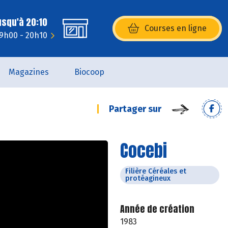
usqu'à 20:10
Courses en ligne
(s’ouvre dans une nouvelle fenêtr
 9h00 - 20h10
Magazines
Biocoop
Partager sur
Cocebi
Filière Céréales et
protéagineux
Année de création
1983