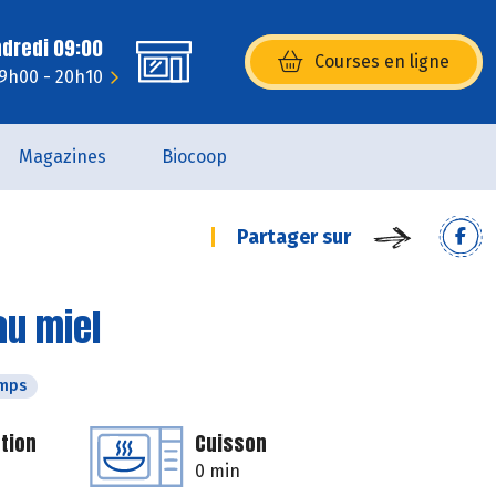
ndredi 09:00
Courses en ligne
(s’ouvre dans une nouvelle fenêtr
 9h00 - 20h10
Magazines
Biocoop
Partager sur
au miel
emps
tion
Cuisson
0 min