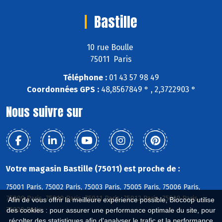
Bastille
10 rue Boulle
75011 Paris
Téléphone :
01 43 57 98 49
Coordonnées GPS :
48,8567849 ° , 2,3722903 °
Nous suivre sur
Votre magasin Bastille (75011) est proche de :
75001 Paris, 75002 Paris, 75003 Paris, 75005 Paris, 75006 Paris,
75009 Paris, 75010 Paris, 75011 Paris, 75012 Paris, 75019 Paris,
Afin de vous offrir la meilleure expérience possible, Biocoop utilise
75020 Paris
des cookies : pour assurer une performance optimale du site, pour
récolter des statistiques afin d'analyser le trafic et la performance