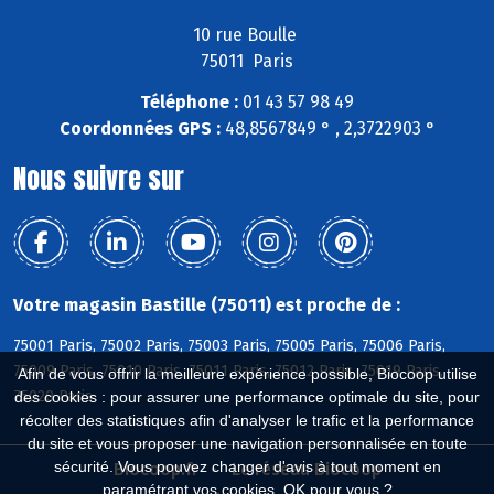
10 rue Boulle
75011 Paris
Téléphone :
01 43 57 98 49
Coordonnées GPS :
48,8567849 ° , 2,3722903 °
Nous suivre sur
Votre magasin Bastille (75011) est proche de :
75001 Paris, 75002 Paris, 75003 Paris, 75005 Paris, 75006 Paris,
75009 Paris, 75010 Paris, 75011 Paris, 75012 Paris, 75019 Paris,
Afin de vous offrir la meilleure expérience possible, Biocoop utilise
75020 Paris
des cookies : pour assurer une performance optimale du site, pour
récolter des statistiques afin d'analyser le trafic et la performance
du site et vous proposer une navigation personnalisée en toute
sécurité. Vous pouvez changer d'avis à tout moment en
Biocoop.fr
Le réseau Biocoop
paramétrant vos cookies. OK pour vous ?