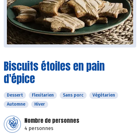
Biscuits étoiles en pain
d'épice
Dessert
Flexitarien
Sans porc
Végétarien
Automne
Hiver
Nombre de personnes
4 personnes