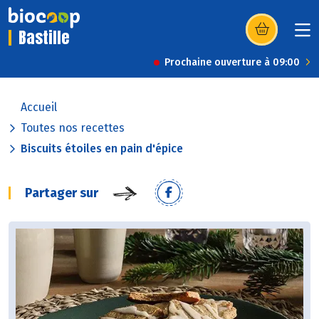
Bastille
(s’ouvre dans u
Prochaine ouverture à 09:00
Accueil
Toutes nos recettes
Biscuits étoiles en pain d'épice
Partager sur