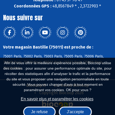
Coordonnées GPS :
48,8567849 ° , 2,3722903 °
Nous suivre sur
Votre magasin Bastille (75011) est proche de :
75001 Paris, 75002 Paris, 75003 Paris, 75005 Paris, 75006 Paris,
75009 Paris, 75010 Paris, 75011 Paris, 75012 Paris, 75019 Paris,
Afin de vous offrir la meilleure expérience possible, Biocoop utilise
75020 Paris
des cookies : pour assurer une performance optimale du site, pour
récolter des statistiques afin d'analyser le trafic et la performance
du site et vous proposer une navigation personnalisée en toute
sécurité. Vous pouvez changer d'avis à tout moment en
Biocoop.fr
Le réseau Biocoop
paramétrant vos cookies. OK pour vous ?
Copyright Biocoop 2026
En savoir plus et paramétrer les cookies
Je refuse
J'accepte