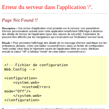
Erreur du serveur dans l'application '/'.
Page Not Found !!
Description :
Une erreur d'application s'est produite sur le serveur. Les paramètres
d'erreur personnalisés actuels pour cette application empêchent l'affichage à distance
des détails de l'erreur de l'application (pour des raisons de sécurité). Cependant, ils
peuvent être affichés par les navigateurs qui s'exécutent sur l'ordinateur serveur local.
Détails =
Pour permettre l'affichage des détails de ce message d'erreur spécifique sur les
ordinateurs distants, créez une balise <customErrors> dans un fichier de configuration
"web.config" situé dans le répertoire racine de l'application Web en cours. Attribuez
ensuite la valeur "off" à l'attribut "mode" de cette balise <customErrors>.
<!-- Fichier de configuration 
Web.Config -->

<configuration>

    <system.web>

        <customErrors 
mode="Off"/>

    </system.web>

</configuration>