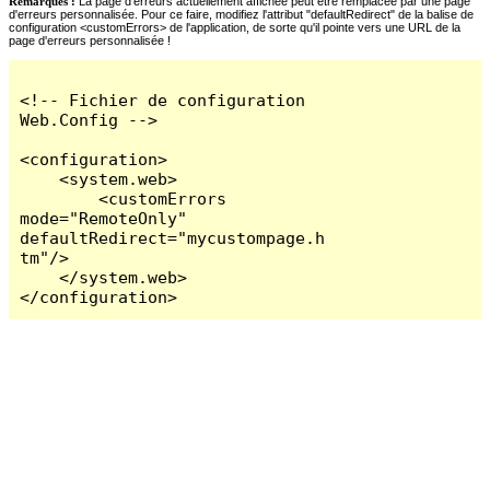
Remarques :
La page d'erreurs actuellement affichée peut être remplacée par une page
d'erreurs personnalisée. Pour ce faire, modifiez l'attribut "defaultRedirect" de la balise de
configuration <customErrors> de l'application, de sorte qu'il pointe vers une URL de la
page d'erreurs personnalisée !
<!-- Fichier de configuration 
Web.Config -->

<configuration>

    <system.web>

        <customErrors 
mode="RemoteOnly" 
defaultRedirect="mycustompage.h
tm"/>

    </system.web>

</configuration>