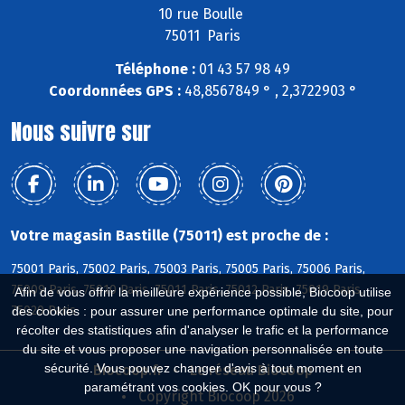
10 rue Boulle
75011 Paris
Téléphone :
01 43 57 98 49
Coordonnées GPS :
48,8567849 ° , 2,3722903 °
Nous suivre sur
Votre magasin Bastille (75011) est proche de :
75001 Paris, 75002 Paris, 75003 Paris, 75005 Paris, 75006 Paris,
75009 Paris, 75010 Paris, 75011 Paris, 75012 Paris, 75019 Paris,
Afin de vous offrir la meilleure expérience possible, Biocoop utilise
75020 Paris
des cookies : pour assurer une performance optimale du site, pour
récolter des statistiques afin d'analyser le trafic et la performance
du site et vous proposer une navigation personnalisée en toute
sécurité. Vous pouvez changer d'avis à tout moment en
Biocoop.fr
Le réseau Biocoop
paramétrant vos cookies. OK pour vous ?
Copyright Biocoop 2026