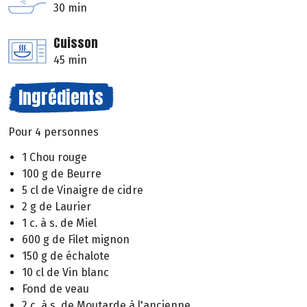
30 min
Cuisson
45 min
Ingrédients
Pour 4 personnes
1 Chou rouge
100 g de Beurre
5 cl de Vinaigre de cidre
2 g de Laurier
1 c. à s. de Miel
600 g de Filet mignon
150 g de échalote
10 cl de Vin blanc
Fond de veau
2 c. à s. de Moutarde à l'ancienne