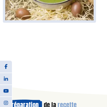
Préparation
de la
recette