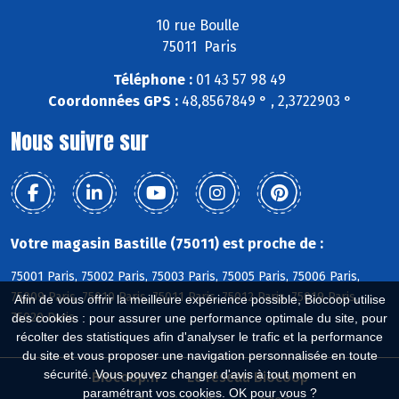
10 rue Boulle
75011 Paris
Téléphone :
01 43 57 98 49
Coordonnées GPS :
48,8567849 ° , 2,3722903 °
Nous suivre sur
Votre magasin Bastille (75011) est proche de :
75001 Paris, 75002 Paris, 75003 Paris, 75005 Paris, 75006 Paris,
75009 Paris, 75010 Paris, 75011 Paris, 75012 Paris, 75019 Paris,
Afin de vous offrir la meilleure expérience possible, Biocoop utilise
75020 Paris
des cookies : pour assurer une performance optimale du site, pour
récolter des statistiques afin d'analyser le trafic et la performance
du site et vous proposer une navigation personnalisée en toute
sécurité. Vous pouvez changer d'avis à tout moment en
Biocoop.fr
Le réseau Biocoop
paramétrant vos cookies. OK pour vous ?