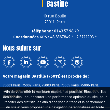
Bastille
10 rue Boulle
75011 Paris
Téléphone :
01 43 57 98 49
Coordonnées GPS :
48,8567849 ° , 2,3722903 °
Nous suivre sur
Votre magasin Bastille (75011) est proche de :
75001 Paris, 75002 Paris, 75003 Paris, 75005 Paris, 75006 Paris,
75009 Paris, 75010 Paris, 75011 Paris, 75012 Paris, 75019 Paris,
Afin de vous offrir la meilleure expérience possible, Biocoop utilise
75020 Paris
des cookies : pour assurer une performance optimale du site, pour
récolter des statistiques afin d'analyser le trafic et la performance
du site et vous proposer une navigation personnalisée en toute