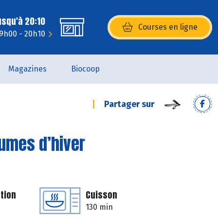
usqu'à 20:10
Courses en ligne
(s’ouvre dans une nouvelle fenêtr
 9h00 - 20h10
Magazines
Biocoop
Partager sur
gumes d’hiver
tion
Cuisson
130 min