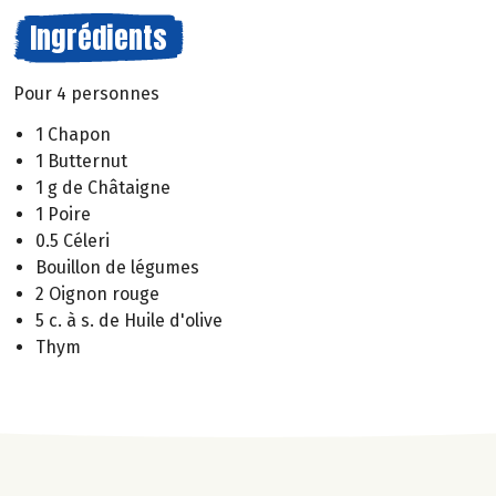
Ingrédients
Pour 4 personnes
1 Chapon
1 Butternut
1 g de Châtaigne
1 Poire
0.5 Céleri
Bouillon de légumes
2 Oignon rouge
5 c. à s. de Huile d'olive
Thym