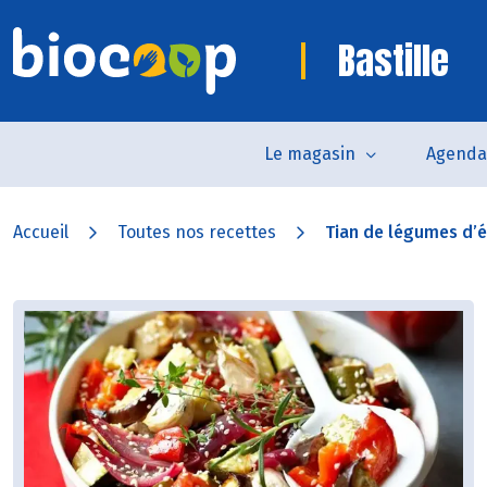
Bastille
Le magasin
Agenda
Accueil
Toutes nos recettes
Tian de légumes d’