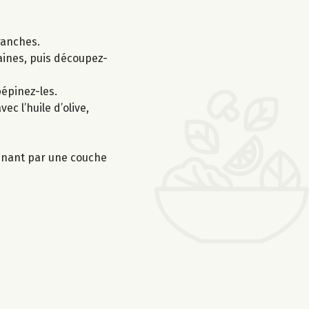
ranches.
raines, puis découpez-
épinez-les.
c l’huile d’olive,
rminant par une couche