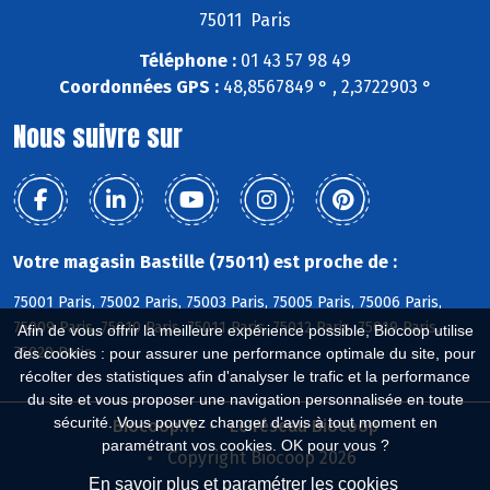
75011 Paris
Téléphone :
01 43 57 98 49
Coordonnées GPS :
48,8567849 ° , 2,3722903 °
Nous suivre sur
Votre magasin Bastille (75011) est proche de :
75001 Paris, 75002 Paris, 75003 Paris, 75005 Paris, 75006 Paris,
75009 Paris, 75010 Paris, 75011 Paris, 75012 Paris, 75019 Paris,
Afin de vous offrir la meilleure expérience possible, Biocoop utilise
75020 Paris
des cookies : pour assurer une performance optimale du site, pour
récolter des statistiques afin d'analyser le trafic et la performance
du site et vous proposer une navigation personnalisée en toute
sécurité. Vous pouvez changer d'avis à tout moment en
Biocoop.fr
Le réseau Biocoop
paramétrant vos cookies. OK pour vous ?
Copyright Biocoop 2026
En savoir plus et paramétrer les cookies