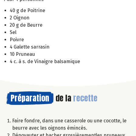
40 g de Poitrine
2 Oignon
20 g de Beurre
Sel
Poivre
4 Galette sarrasin
10 Pruneau
4 c. à s. de Vinaigre balsamique
Préparation
de la
recette
Faire fondre, dans une casserole ou une cocotte, le
beurre avec les oignons émincés.
Dénoyauter et hacher grossièrementles pruneaux.