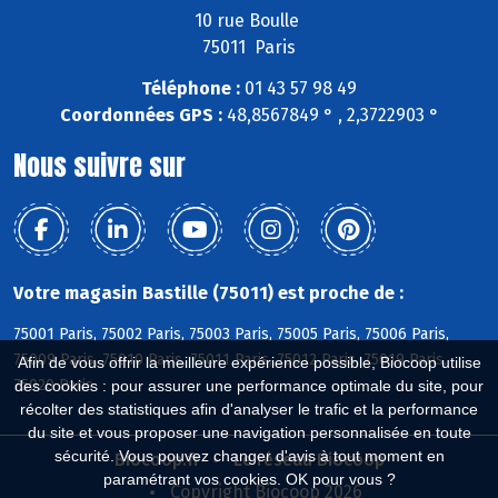
10 rue Boulle
75011 Paris
Téléphone :
01 43 57 98 49
Coordonnées GPS :
48,8567849 ° , 2,3722903 °
Nous suivre sur
Votre magasin Bastille (75011) est proche de :
75001 Paris, 75002 Paris, 75003 Paris, 75005 Paris, 75006 Paris,
75009 Paris, 75010 Paris, 75011 Paris, 75012 Paris, 75019 Paris,
Afin de vous offrir la meilleure expérience possible, Biocoop utilise
75020 Paris
des cookies : pour assurer une performance optimale du site, pour
récolter des statistiques afin d'analyser le trafic et la performance
du site et vous proposer une navigation personnalisée en toute
sécurité. Vous pouvez changer d'avis à tout moment en
Biocoop.fr
Le réseau Biocoop
paramétrant vos cookies. OK pour vous ?
Copyright Biocoop 2026