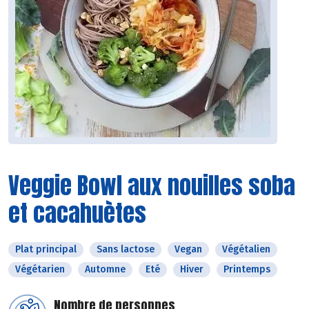
Veggie Bowl aux nouilles soba
et cacahuètes
Plat principal
Sans lactose
Vegan
Végétalien
Végétarien
Automne
Eté
Hiver
Printemps
Nombre de personnes