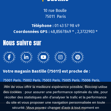
10 rue Boulle
75011 Paris
Téléphone :
01 43 57 98 49
Coordonnées GPS :
48,8567849 ° , 2,3722903 °
Nous suivre sur
Votre magasin Bastille (75011) est proche de :
75001 Paris, 75002 Paris, 75003 Paris, 75005 Paris, 75006 Paris,
75009 Paris, 75010 Paris, 75011 Paris, 75012 Paris, 75019 Paris,
Afin de vous offrir la meilleure expérience possible, Biocoop utilise
75020 Paris
des cookies : pour assurer une performance optimale du site, pour
récolter des statistiques afin d'analyser le trafic et la performance
du site et vous proposer une navigation personnalisée en toute
sécurité. Vous pouvez changer d'avis à tout moment en
Biocoop.fr
Le réseau Biocoop