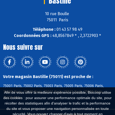
Bastille
10 rue Boulle
75011 Paris
Téléphone :
01 43 57 98 49
Coordonnées GPS :
48,8567849 ° , 2,3722903 °
Nous suivre sur
Votre magasin Bastille (75011) est proche de :
75001 Paris, 75002 Paris, 75003 Paris, 75005 Paris, 75006 Paris,
75009 Paris, 75010 Paris, 75011 Paris, 75012 Paris, 75019 Paris,
Afin de vous offrir la meilleure expérience possible, Biocoop utilise
75020 Paris
des cookies : pour assurer une performance optimale du site, pour
récolter des statistiques afin d'analyser le trafic et la performance
du site et vous proposer une navigation personnalisée en toute
sécurité. Vous pouvez changer d'avis à tout moment en
Biocoop.fr
Le réseau Biocoop