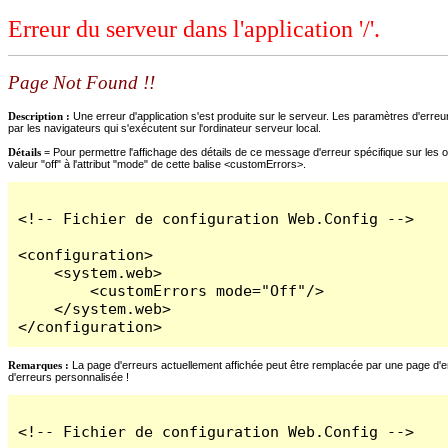
Erreur du serveur dans l'application '/'.
Page Not Found !!
Description :
Une erreur d'application s'est produite sur le serveur. Les paramètres d'erreur
par les navigateurs qui s'exécutent sur l'ordinateur serveur local.
Détails =
Pour permettre l'affichage des détails de ce message d'erreur spécifique sur les o
valeur "off" à l'attribut "mode" de cette balise <customErrors>.
<!-- Fichier de configuration Web.Config -->

<configuration>

    <system.web>

        <customErrors mode="Off"/>

    </system.web>

</configuration>
Remarques :
La page d'erreurs actuellement affichée peut être remplacée par une page d'erre
d'erreurs personnalisée !
<!-- Fichier de configuration Web.Config -->
