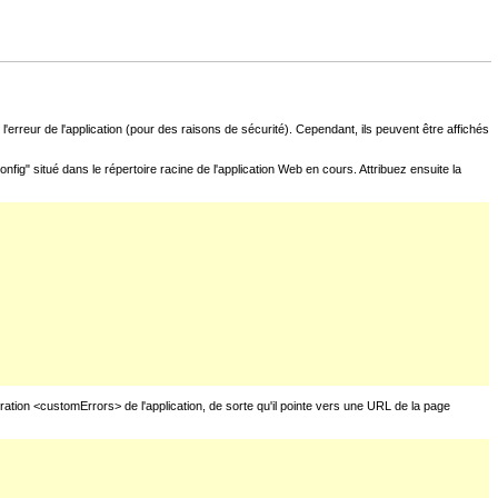
l'erreur de l'application (pour des raisons de sécurité). Cependant, ils peuvent être affichés
fig" situé dans le répertoire racine de l'application Web en cours. Attribuez ensuite la
uration <customErrors> de l'application, de sorte qu'il pointe vers une URL de la page