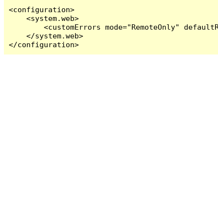
<configuration>

    <system.web>

        <customErrors mode="RemoteOnly" defaultR
    </system.web>

</configuration>