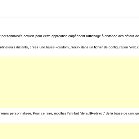
 personnalisés actuels pour cette application empêchent l'affichage à distance des détails de 
rdinateurs distants, créez une balise <customErrors> dans un fichier de configuration "web.con
urs personnalisée. Pour ce faire, modifiez l'attribut "defaultRedirect" de la balise de config