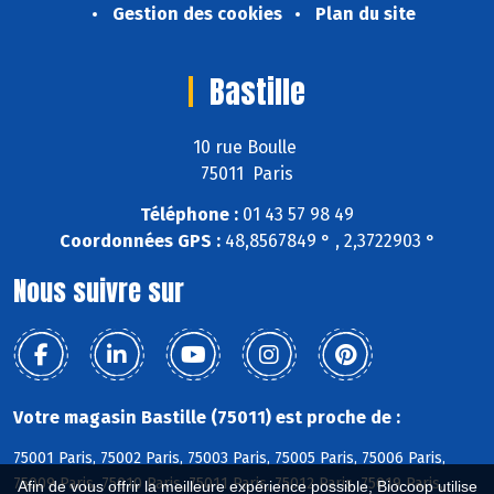
Gestion des cookies
Plan du site
Bastille
10 rue Boulle
75011 Paris
Téléphone :
01 43 57 98 49
Coordonnées GPS :
48,8567849 ° , 2,3722903 °
Nous suivre sur
Votre magasin Bastille (75011) est proche de :
75001 Paris, 75002 Paris, 75003 Paris, 75005 Paris, 75006 Paris,
75009 Paris, 75010 Paris, 75011 Paris, 75012 Paris, 75019 Paris,
Afin de vous offrir la meilleure expérience possible, Biocoop utilise