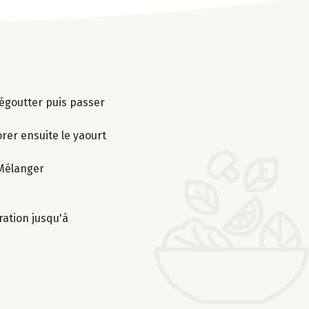
 égoutter puis passer
orer ensuite le yaourt
 Mélanger
ration jusqu'à