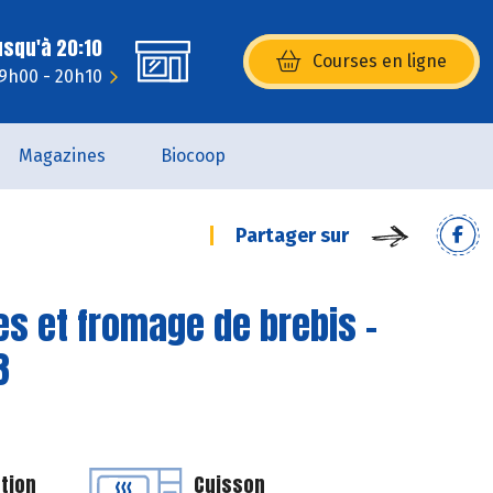
usqu'à 20:10
Courses en ligne
(s’ouvre dans une nouvelle fenêtr
 9h00 - 20h10
Magazines
Biocoop
Partager sur
es et fromage de brebis -
3
tion
Cuisson