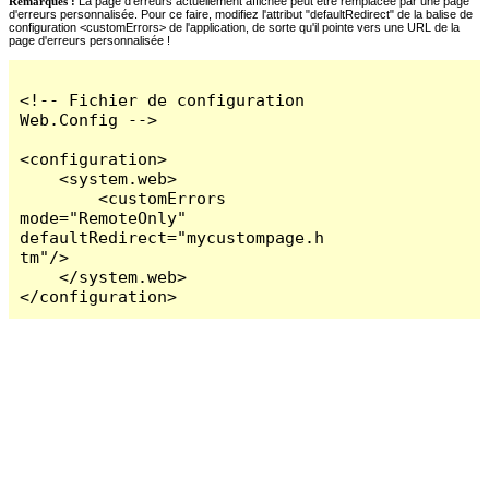
Remarques :
La page d'erreurs actuellement affichée peut être remplacée par une page
d'erreurs personnalisée. Pour ce faire, modifiez l'attribut "defaultRedirect" de la balise de
configuration <customErrors> de l'application, de sorte qu'il pointe vers une URL de la
page d'erreurs personnalisée !
<!-- Fichier de configuration 
Web.Config -->

<configuration>

    <system.web>

        <customErrors 
mode="RemoteOnly" 
defaultRedirect="mycustompage.h
tm"/>

    </system.web>

</configuration>