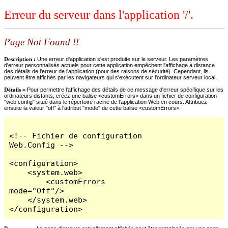
Erreur du serveur dans l'application '/'.
Page Not Found !!
Description :
Une erreur d'application s'est produite sur le serveur. Les paramètres
d'erreur personnalisés actuels pour cette application empêchent l'affichage à distance
des détails de l'erreur de l'application (pour des raisons de sécurité). Cependant, ils
peuvent être affichés par les navigateurs qui s'exécutent sur l'ordinateur serveur local.
Détails =
Pour permettre l'affichage des détails de ce message d'erreur spécifique sur les
ordinateurs distants, créez une balise <customErrors> dans un fichier de configuration
"web.config" situé dans le répertoire racine de l'application Web en cours. Attribuez
ensuite la valeur "off" à l'attribut "mode" de cette balise <customErrors>.
<!-- Fichier de configuration 
Web.Config -->

<configuration>

    <system.web>

        <customErrors 
mode="Off"/>

    </system.web>

</configuration>