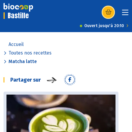
Bastille
(s’ouvre dans u
Ouvert jusqu'à 20:10
Accueil
Toutes nos recettes
Matcha latte
Partager sur