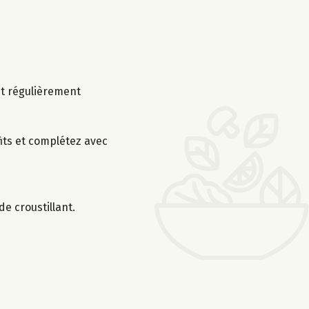
nt régulièrement
fits et complétez avec
e croustillant.