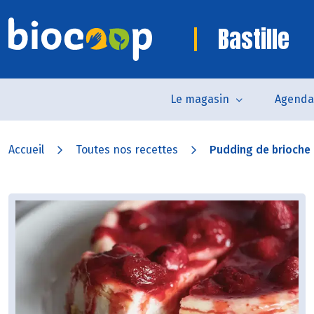
Bastille
Le magasin
Agenda
Accueil
Toutes nos recettes
Pudding de brioche a