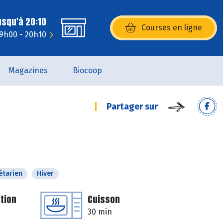
usqu'à 20:10
Courses en ligne
(s’ouvre dans une nouvelle fenêtr
 9h00 - 20h10
Magazines
Biocoop
Partager sur
étarien
Hiver
tion
Cuisson
30 min