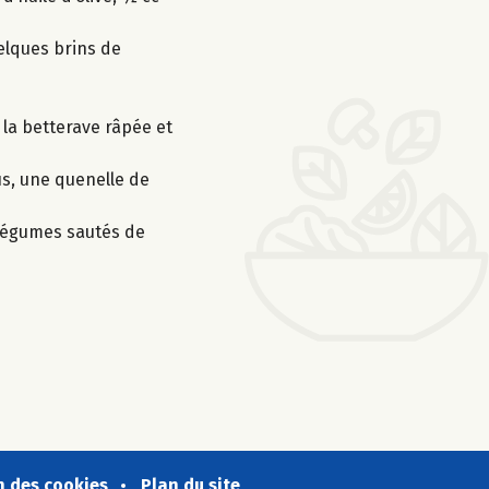
uelques brins de
 la betterave râpée et
s, une quenelle de
s légumes sautés de
n des cookies
Plan du site