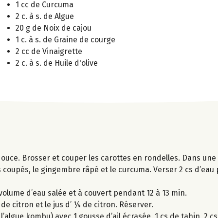
1 cc de Curcuma
2 c. à s. de Algue
20 g de Noix de cajou
1 c. à s. de Graine de courge
2 cc de Vinaigrette
2 c. à s. de Huile d'olive
ouce. Brosser et couper les carottes en rondelles. Dans une 
mes coupés, le gingembre râpé et le curcuma. Verser 2 cs d’eau 
r volume d’eau salée et à couvert pendant 12 à 13 min.
de citron et le jus d’ ¼ de citron. Réserver.
algue kombu) avec 1 gousse d’ail écrasée, 1 cs de tahin, 2 cs 