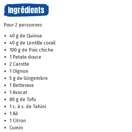
Ingrédients
Pour 2 personnes
40 g de Quinoa
40 g de Lentille corail
100 g de Pois chiche
1 Patate douce
2 Carotte
1 Oignon
5 g de Gingembre
1 Betterave
1 Avocat
80 g de Tofu
1 c. à s. de Tahini
1 Ail
1 Citron
Cumin