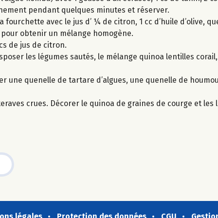
r finement pendant quelques minutes et réserver.
a fourchette avec le jus d’ ¼ de citron, 1 cc d’huile d’olive, q
ter pour obtenir un mélange homogène.
cs de jus de citron.
sposer les légumes sautés, le mélange quinoa lentilles corail,
r une quenelle de tartare d’algues, une quenelle de houmou
etteraves crues. Décorer le quinoa de graines de courge et le
ons légales
Protection des données
CGU
Gestio